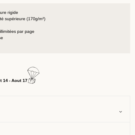
ure rigide
ité supérieure (170g/m²)
llimitées par page
se
t 14 - Aout 17