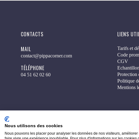
CONTACTS
LIENS UTI
MAIL
Tarifs et dé
Code prom
contact@pippacorner.com
CGV
TÉLÉPHONE
Echantillon
Protection
04 51 62 02 60
Politique d
Mentions l
Nous utilisons des cookies
Nous pouvons les placer pour analyser les données de nos visiteurs, améliorer 
faire vivre une expérience inoubliable. Pour plus d'informations sur les cookies