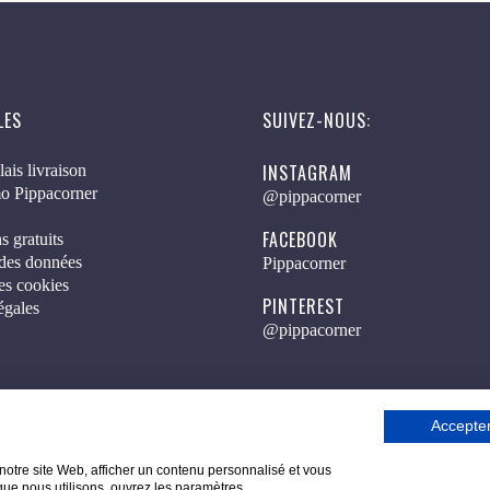
LES
SUIVEZ-NOUS:
INSTAGRAM
lais livraison
o Pippacorner
@pippacorner
FACEBOOK
s gratuits
 des données
Pippacorner
es cookies
PINTEREST
égales
@pippacorner
Accepter
Copyright © 2026 Pippacorner. Tous droits réservés.
notre site Web, afficher un contenu personnalisé et vous
 que nous utilisons, ouvrez les paramètres.