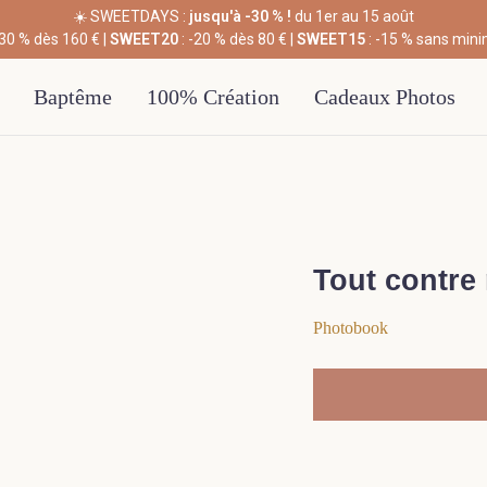
☀️ SWEETDAYS :
jusqu'à -30 % !
du 1er au 15 août
-30 % dès 160 € |
SWEET20
: -20 % dès 80 € |
SWEET15
: -15 % sans min
Baptême
100% Création
Cadeaux Photos
Tout contre
Photobook