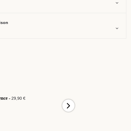
aison
ence -
Amour Éternel -
29,90 €
29,90 €