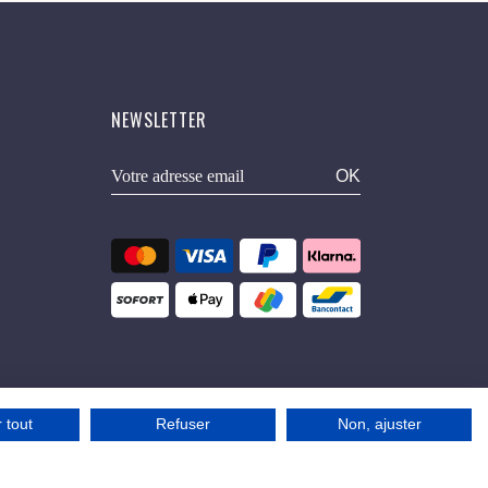
NEWSLETTER
OK
 tout
Refuser
Non, ajuster