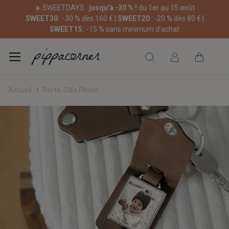
☀️ SWEETDAYS :
jusqu'à -30 % !
du 1er au 15 août
SWEET30
: -30 % dès 160 € |
SWEET20
: -20 % dès 80 € |
SWEET15
: -15 % sans minimum d'achat
Accueil
Porte-Clés Photo