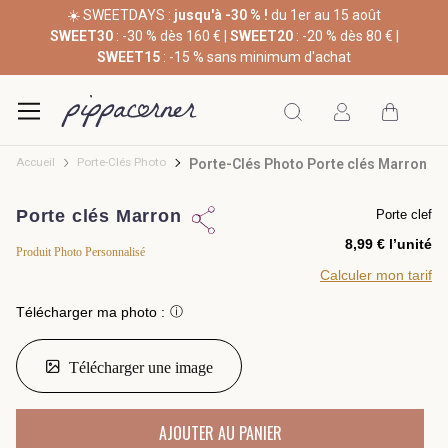
☀️ SWEETDAYS :
jusqu'à -30 % !
du 1er au 15 août
SWEET30
: -30 % dès 160 € |
SWEET20
: -20 % dès 80 € |
SWEET15
: -15 % sans minimum d'achat
Accueil
Porte-Clés Photo
Porte-Clés Photo Porte clés Marron
Porte clés Marron
Porte clef
8,99 € l’unité
Produit Photo Personnalisé
Calculer mon tarif
Télécharger ma photo :
ⓘ
Télécharger une image
AJOUTER AU PANIER