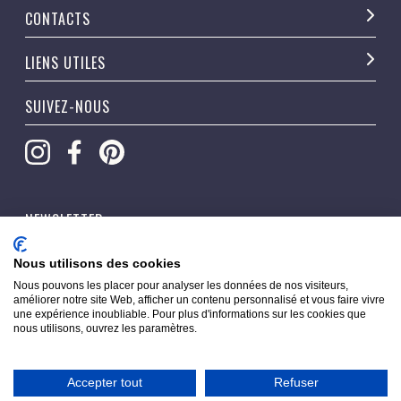
CONTACTS
LIENS UTILES
SUIVEZ-NOUS
NEWSLETTER
OK
Nous utilisons des cookies
Nous pouvons les placer pour analyser les données de nos visiteurs,
améliorer notre site Web, afficher un contenu personnalisé et vous faire vivre
une expérience inoubliable. Pour plus d'informations sur les cookies que
nous utilisons, ouvrez les paramètres.
Accepter tout
Refuser