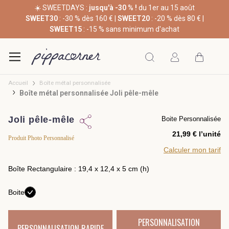
☀️ SWEETDAYS :
jusqu'à -30 % !
du 1er au 15 août
SWEET30
: -30 % dès 160 € |
SWEET20
: -20 % dès 80 € |
SWEET15
: -15 % sans minimum d'achat
Accueil
Boîte métal personnalisée
Boîte métal personnalisée Joli pêle-mêle
Joli pêle-mêle
Boite Personnalisée
l’unité
Produit Photo Personnalisé
Calculer mon tarif
Boîte Rectangulaire : 19,4 x 12,4 x 5 cm (h)
Boite
PERSONNALISATION
PERSONNALISATION RAPIDE