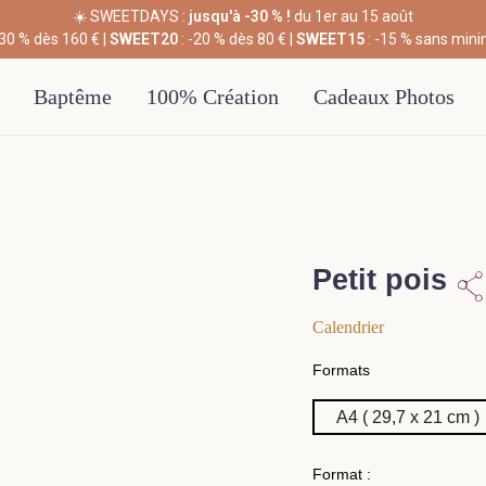
☀️ SWEETDAYS :
jusqu'à -30 % !
du 1er au 15 août
-30 % dès 160 € |
SWEET20
: -20 % dès 80 € |
SWEET15
: -15 % sans min
Baptême
100% Création
Cadeaux Photos
Petit pois
Calendrier
Formats
Format :