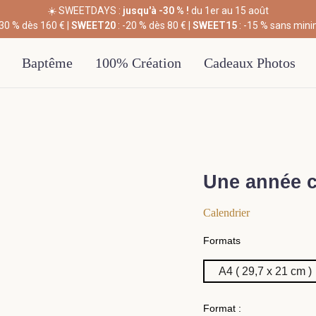
☀️ SWEETDAYS :
jusqu'à -30 % !
du 1er au 15 août
-30 % dès 160 € |
SWEET20
: -20 % dès 80 € |
SWEET15
: -15 % sans min
Baptême
100% Création
Cadeaux Photos
Une année c
Calendrier
Formats
Format :