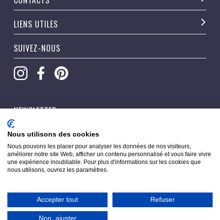
CONTACTS
LIENS UTILES
SUIVEZ-NOUS
NEWSLETTER
OK
Nous utilisons des cookies
Nous pouvons les placer pour analyser les données de nos visiteurs,
améliorer notre site Web, afficher un contenu personnalisé et vous faire vivre
une expérience inoubliable. Pour plus d'informations sur les cookies que
nous utilisons, ouvrez les paramètres.
Accepter tout
Refuser
Copyright © 2026 Pippacorner. Tous droits réservés.
Non, ajuster