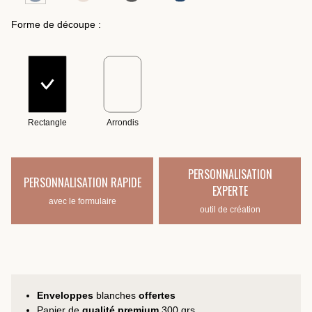
Forme de découpe :
Rectangle
Arrondis
PERSONNALISATION
PERSONNALISATION RAPIDE
EXPERTE
avec le formulaire
outil de création
Enveloppes
blanches
offertes
Papier de
qualité premium
300 grs