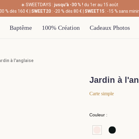
☀️ SWEETDAYS :
jusqu'à -30 % !
du 1er au 15 août
-30 % dès 160 € |
SWEET20
: -20 % dès 80 € |
SWEET15
: -15 % sans min
Baptême
100% Création
Cadeaux Photos
rdin à l'anglaise
Jardin à l'a
Carte simple
Couleur :