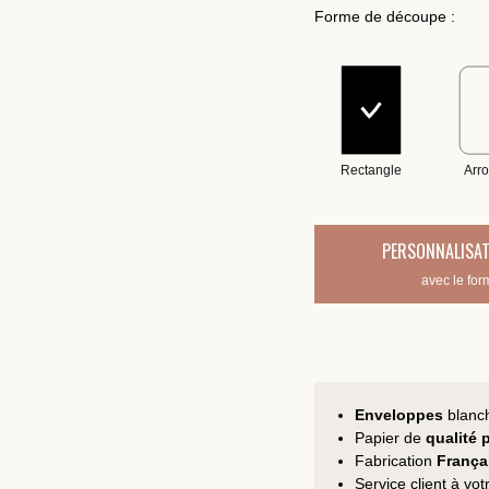
Forme de découpe :
Rectangle
Arro
PERSONNALISAT
avec le for
Enveloppes
blanc
Papier de
qualité
Fabrication
França
Service client à vo