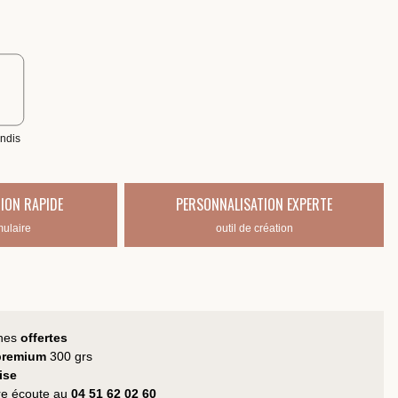
ndis
ION RAPIDE
PERSONNALISATION EXPERTE
mulaire
outil de création
hes
offertes
 premium
300 grs
ise
tre écoute au
04 51 62 02 60