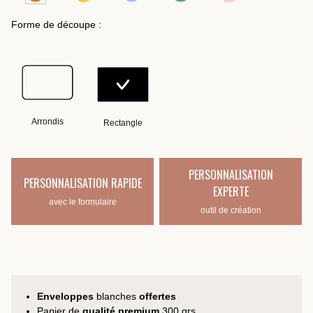
Forme de découpe :
Arrondis
Rectangle
PERSONNALISATION
PERSONNALISATION RAPIDE
EXPERTE
avec le formulaire
outil de création
Enveloppes
blanches
offertes
Papier de
qualité premium
300 grs