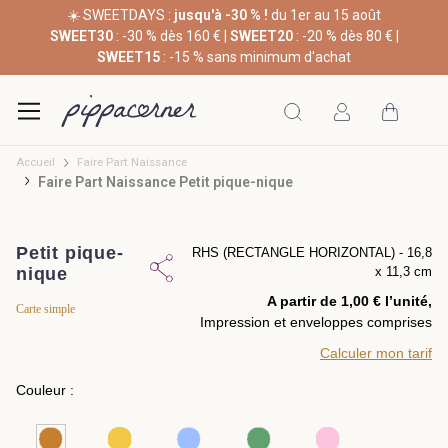
☀️ SWEETDAYS :
jusqu'à -30 % !
du 1er au 15 août
SWEET30
: -30 % dès 160 € |
SWEET20
: -20 % dès 80 € |
SWEET15
: -15 % sans minimum d'achat
Accueil
Faire Part Naissance
Faire Part Naissance Petit pique-nique
Petit pique-
RHS (RECTANGLE HORIZONTAL) - 16,8
nique
x 11,3 cm
A partir de 1,00 € l’unité,
Carte simple
Impression et enveloppes comprises
Calculer mon tarif
Couleur :