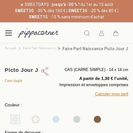
☀️ SWEETDAYS :
jusqu'à -30 % !
du 1er au 15 août
SWEET30
: -30 % dès 160 € |
SWEET20
: -20 % dès 80 € |
SWEET15
: -15 % sans minimum d'achat
Accueil
Faire Part Naissance
Faire Part Naissance Picto Jour J
Picto Jour J
CAS (CARRE SIMPLE) - 14 x 14 cm
A partir de 1,30 € l’unité,
Carte simple
Impression et enveloppes comprises
Calculer mon tarif
Couleur :
Forme de découpe :