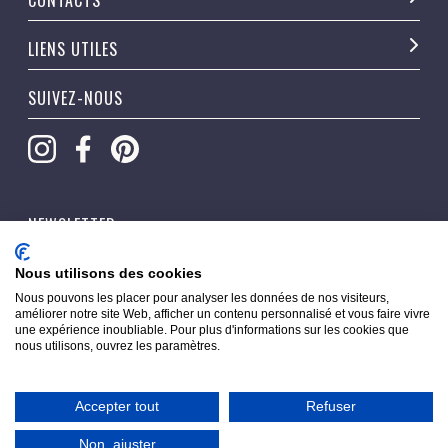
CONTACTS
LIENS UTILES
SUIVEZ-NOUS
NEWSLETTER
OK
Nous utilisons des cookies
Nous pouvons les placer pour analyser les données de nos visiteurs,
améliorer notre site Web, afficher un contenu personnalisé et vous faire vivre
une expérience inoubliable. Pour plus d'informations sur les cookies que
nous utilisons, ouvrez les paramètres.
Accepter tout
Refuser
Copyright © 2026 Pippacorner. Tous droits réservés.
Non, ajuster