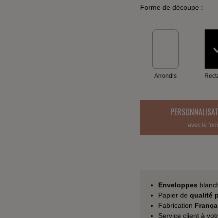
Forme de découpe :
Arrondis
Rect
PERSONNALISAT
avec le for
Enveloppes
blanc
Papier de
qualité
Fabrication
França
Service client à vo