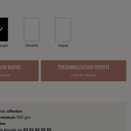
angle
Dentelé
Vague
ION RAPIDE
PERSONNALISATION EXPERTE
mulaire
outil de création
hes
offertes
 premium
300 grs
ise
tre écoute au
04 51 62 02 60