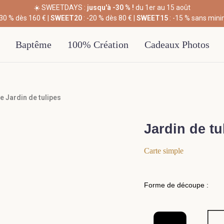
☀️ SWEETDAYS :
jusqu'à -30 % !
du 1er au 15 août
-30 % dès 160 € |
SWEET20
: -20 % dès 80 € |
SWEET15
: -15 % sans min
Baptême
100% Création
Cadeaux Photos
 Jardin de tulipes
Jardin de tu
Carte simple
Forme de découpe :