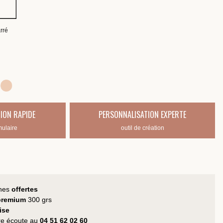
rré
ION RAPIDE
PERSONNALISATION EXPERTE
mulaire
outil de création
hes
offertes
 premium
300 grs
ise
tre écoute au
04 51 62 02 60