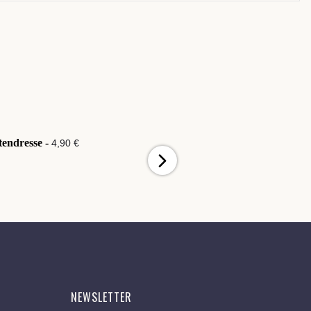
tendresse -
Arc-en-ciel pop -
4,90 €
4,90 €
NEWSLETTER