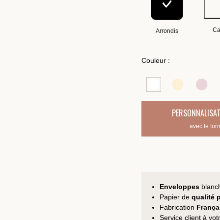
Ca
Arrondis
Couleur :
PERSONNALISAT
avec le for
Enveloppes
blanc
Papier de
qualité
Fabrication
França
Service client à vo