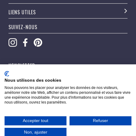
LIENS UTILES
SUIVEZ-NOUS
NEWSLETTER
OK
Nous utilisons des cookies
Nous pouvons les placer pour analyser les données de nos visiteurs,
améliorer notre site Web, afficher un contenu personnalisé et vous faire vivre
une expérience inoubliable. Pour plus d'informations sur les cookies que
nous utilisons, ouvrez les paramètres.
Accepter tout
Refuser
Copyright © 2026 Pippacorner. Tous droits réservés.
Non, ajuster