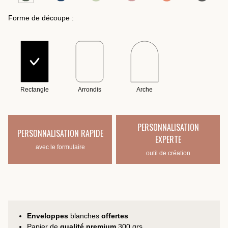
Forme de découpe :
Rectangle
Arrondis
Arche
PERSONNALISATION
PERSONNALISATION RAPIDE
EXPERTE
avec le formulaire
outil de création
Enveloppes
blanches
offertes
Papier de
qualité premium
300 grs