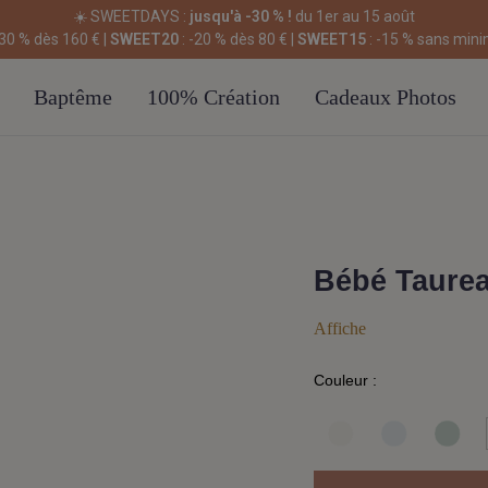
☀️ SWEETDAYS :
jusqu'à -30 % !
du 1er au 15 août
-30 % dès 160 € |
SWEET20
: -20 % dès 80 € |
SWEET15
: -15 % sans min
Baptême
100% Création
Cadeaux Photos
Bébé Taure
Affiche
Couleur :