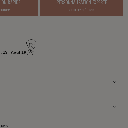
ION RAPIDE
PERSONNALISATION EXPERTE
mulaire
outil de création
t 13 - Aout 16
aison