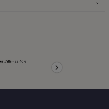
er Fille -
Bébé Bélier Garçon -
22,40 €
22,40 €