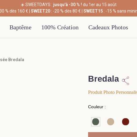
☀️ SWEETDAYS :
jusqu'à -30 % !
du 1er au 15 août
-30 % dès 160 € |
SWEET20
: -20 % dès 80 € |
SWEET15
: -15 % sans min
Baptême
100% Création
Cadeaux Photos
isée Bredala
Bredala
Produit Photo Personnali
Couleur :