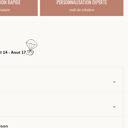
ION RAPIDE
PERSONNALISATION EXPERTE
mulaire
outil de création
t 14 - Aout 17
aison