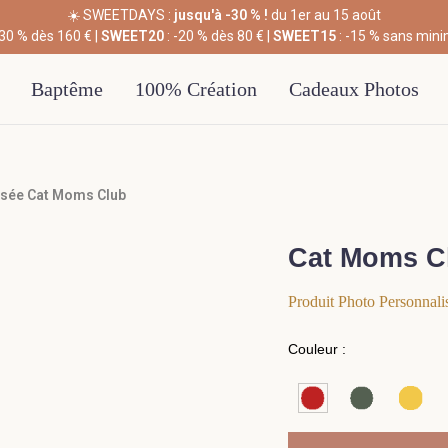
☀️ SWEETDAYS :
jusqu'à -30 % !
du 1er au 15 août
-30 % dès 160 € |
SWEET20
: -20 % dès 80 € |
SWEET15
: -15 % sans min
Baptême
100% Création
Cadeaux Photos
isée Cat Moms Club
Cat Moms C
Produit Photo Personnali
Couleur :