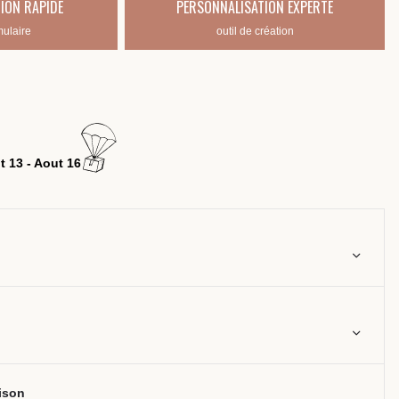
ION RAPIDE
PERSONNALISATION EXPERTE
mulaire
outil de création
t 13 - Aout 16
aison