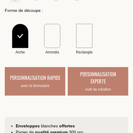
Forme de découpe :
Arche
Arrondis
Rectangle
PERSONNALISATION
PERSONNALISATION RAPIDE
EXPERTE
avec le formulaire
outil de création
Enveloppes
blanches
offertes
Papier de
qualité premium
300 grs