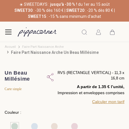
☀️ SWEETDAYS :
jusqu'à -30 % !
du 1er au 15 août
SWEET30
: -30 % dès 160 € |
SWEET20
: -20 % dès 80 € |
SWEET15
: -15 % sans minimum d'achat
Accueil
Faire Part Naissance Arche
Faire Part Naissance Arche Un Beau Millésime
Un Beau
RVS (RECTANGLE VERTICAL) - 11,3 x
Millésime
16,8 cm
A partir de 1.35 € l’unité,
Carte simple
Impression et enveloppes comprises
Calculer mon tarif
Couleur :