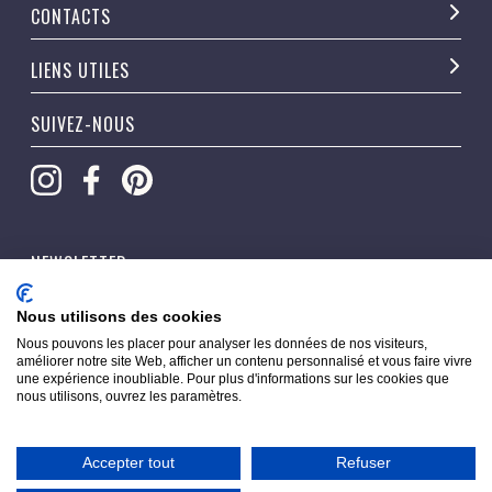
CONTACTS
LIENS UTILES
SUIVEZ-NOUS
NEWSLETTER
OK
Nous utilisons des cookies
Nous pouvons les placer pour analyser les données de nos visiteurs,
améliorer notre site Web, afficher un contenu personnalisé et vous faire vivre
une expérience inoubliable. Pour plus d'informations sur les cookies que
nous utilisons, ouvrez les paramètres.
Accepter tout
Refuser
Copyright © 2026 Pippacorner. Tous droits réservés.