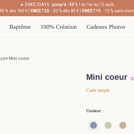
☀️ SWEETDAYS :
jusqu'à -30 % !
du 1er au 15 août
-30 % dès 160 € |
SWEET20
: -20 % dès 80 € |
SWEET15
: -15 % sans min
Baptême
100% Création
Cadeaux Photos
rçon Mini coeur
Mini coeur
Carte simple
Couleur :