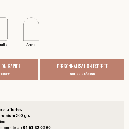
ndis
Arche
ION RAPIDE
PERSONNALISATION EXPERTE
mulaire
outil de création
hes
offertes
 premium
300 grs
ise
tre écoute au
04 51 62 02 60