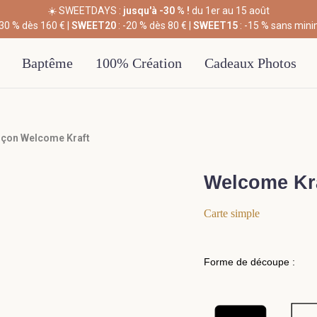
☀️ SWEETDAYS :
jusqu'à -30 % !
du 1er au 15 août
-30 % dès 160 € |
SWEET20
: -20 % dès 80 € |
SWEET15
: -15 % sans min
Baptême
100% Création
Cadeaux Photos
rçon Welcome Kraft
Welcome Kr
Carte simple
Forme de découpe :