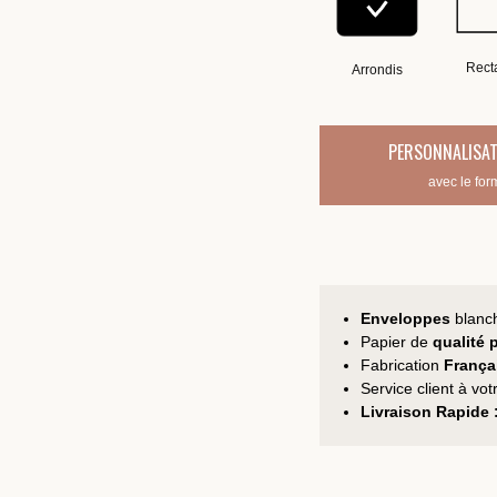
Rect
Arrondis
PERSONNALISAT
avec le for
Enveloppes
blanc
Papier de
qualité
Fabrication
França
Service client à vo
Livraison Rapide 