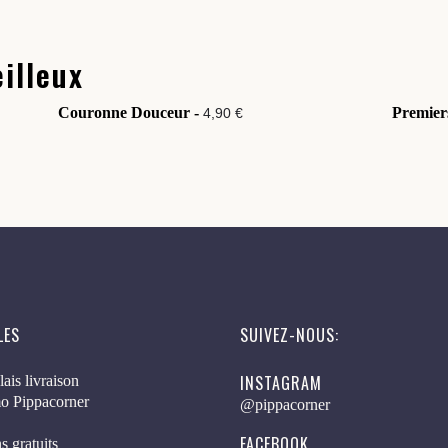
illeux
Couronne Douceur -
Premier
4,90 €
LES
SUIVEZ-NOUS:
INSTAGRAM
lais livraison
o Pippacorner
@pippacorner
FACEBOOK
s gratuits