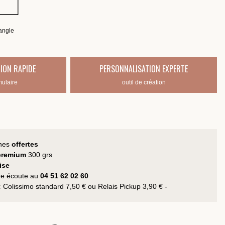
angle
ION RAPIDE
PERSONNALISATION EXPERTE
mulaire
outil de création
hes
offertes
 premium
300 grs
ise
tre écoute au
04 51 62 02 60
:
Colissimo standard 7,50 € ou Relais Pickup 3,90 € -