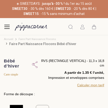
☀️ SWEETDAYS :
jusqu'à -30 % !
du 1er au 15 août
SWEET30
: -30 % dès 160 € |
SWEET20
: -20 % dès 80 € |
SWEET15
: -15 % sans minimum d'achat
Accueil
Faire Part Naissance Flocons
Faire Part Naissance Flocons Bébé d'hiver
Bébé
RVS (RECTANGLE VERTICAL) - 11,3 x 16,8
d'hiver
cm
A partir de 1.35 € l’unité,
Carte simple
Impression et enveloppes comprises
Calculer mon tarif
Forme de découpe :