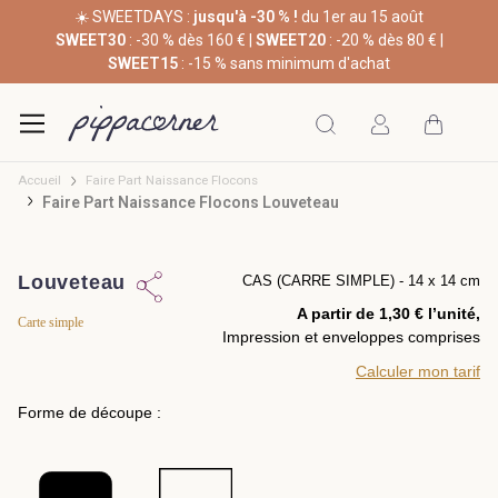
☀️ SWEETDAYS :
jusqu'à -30 % !
du 1er au 15 août
SWEET30
: -30 % dès 160 € |
SWEET20
: -20 % dès 80 € |
SWEET15
: -15 % sans minimum d'achat
Accueil
Faire Part Naissance Flocons
Faire Part Naissance Flocons Louveteau
Louveteau
CAS (CARRE SIMPLE) - 14 x 14 cm
A partir de 1,30 € l’unité,
Carte simple
Impression et enveloppes comprises
Calculer mon tarif
Forme de découpe :