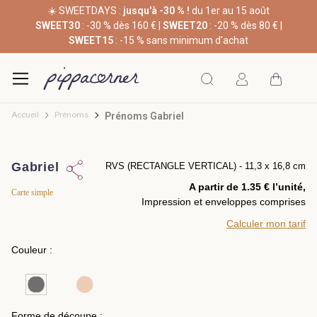
☀️ SWEETDAYS :
jusqu'à -30 % !
du 1er au 15 août
SWEET30
: -30 % dès 160 € |
SWEET20
: -20 % dès 80 € |
SWEET15
: -15 % sans minimum d'achat
Accueil
Prénoms
Prénoms Gabriel
Gabriel
RVS (RECTANGLE VERTICAL) - 11,3 x 16,8 cm
A partir de 1.35 € l’unité,
Carte simple
Impression et enveloppes comprises
Calculer mon tarif
Couleur :
Forme de découpe :