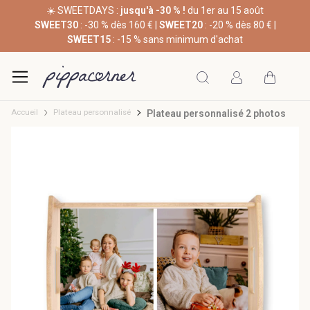
☀️ SWEETDAYS :
jusqu'à -30 % !
du 1er au 15 août
SWEET30
: -30 % dès 160 € |
SWEET20
: -20 % dès 80 € |
SWEET15
: -15 % sans minimum d'achat
Accueil
Plateau personnalisé
Plateau personnalisé 2 photos