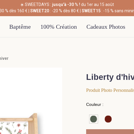
☀️ SWEETDAYS :
jusqu'à -30 % !
du 1er au 15 août
-30 % dès 160 € |
SWEET20
: -20 % dès 80 € |
SWEET15
: -15 % sans min
Baptême
100% Création
Cadeaux Photos
hiver
Liberty d'hi
Produit Photo Personnali
Couleur :