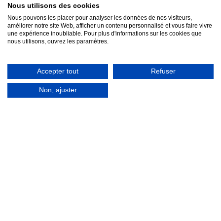
Nous utilisons des cookies
Nous pouvons les placer pour analyser les données de nos visiteurs,
améliorer notre site Web, afficher un contenu personnalisé et vous faire vivre
une expérience inoubliable. Pour plus d'informations sur les cookies que
nous utilisons, ouvrez les paramètres.
Échos Rétro
-
Dentelle bleue
-
A partir de
A partir de
1.45 €
1,30 €
Accepter tout
Refuser
Non, ajuster