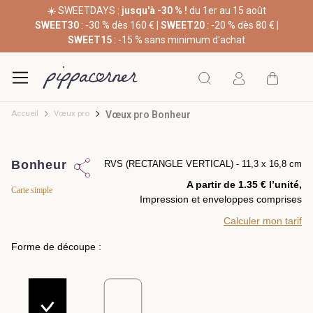
☀️ SWEETDAYS :
jusqu'à -30 % !
du 1er au 15 août
SWEET30
: -30 % dès 160 € |
SWEET20
: -20 % dès 80 € |
SWEET15
: -15 % sans minimum d'achat
Accueil
Vœux pro
Vœux pro Bonheur
Bonheur
RVS (RECTANGLE VERTICAL) - 11,3 x 16,8 cm
A partir de 1.35 € l’unité,
Carte simple
Impression et enveloppes comprises
Calculer mon tarif
Forme de découpe :