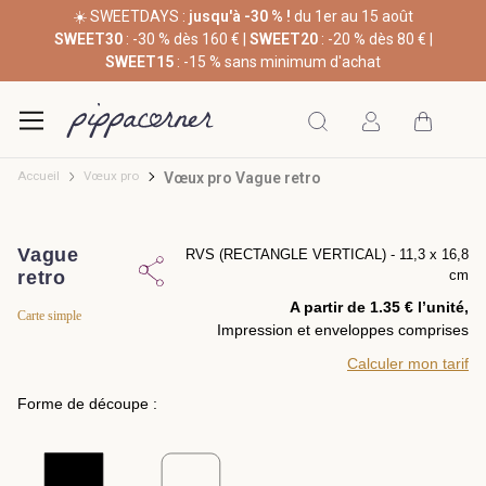
☀️ SWEETDAYS :
jusqu'à -30 % !
du 1er au 15 août
SWEET30
: -30 % dès 160 € |
SWEET20
: -20 % dès 80 € |
SWEET15
: -15 % sans minimum d'achat
Accueil
Vœux pro
Vœux pro Vague retro
Vague
RVS (RECTANGLE VERTICAL) - 11,3 x 16,8
retro
cm
A partir de 1.35 € l’unité,
Carte simple
Impression et enveloppes comprises
Calculer mon tarif
Forme de découpe :