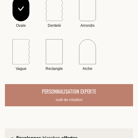
Ovale
Dentelé
Arrondis
Vague
Rectangle
Arche
PERSONNALISATION EXPERTE
outil de création
Enveloppes
blanches
offertes