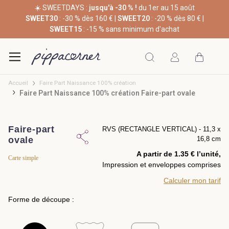
☀️ SWEETDAYS :
jusqu'à -30 % !
du 1er au 15 août
SWEET30
: -30 % dès 160 € |
SWEET20
: -20 % dès 80 € |
SWEET15
: -15 % sans minimum d'achat
Accueil
Faire Part Naissance 100% création
Faire Part Naissance 100% création Faire-part ovale
Faire-part
RVS (RECTANGLE VERTICAL) - 11,3 x
ovale
16,8 cm
A partir de 1.35 € l’unité,
Carte simple
Impression et enveloppes comprises
Calculer mon tarif
Forme de découpe :