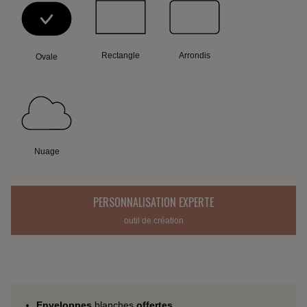
Rectangle
Arrondis
Ovale
Nuage
PERSONNALISATION EXPERTE
outil de création
Enveloppes
blanches
offertes