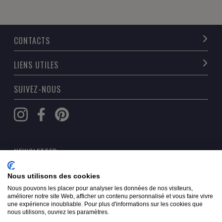
CONTACTS
LIENS UTILES
SUIVEZ-NOUS
NEWSLETTER
OK
Nous utilisons des cookies
Nous pouvons les placer pour analyser les données de nos visiteurs,
améliorer notre site Web, afficher un contenu personnalisé et vous faire vivre
une expérience inoubliable. Pour plus d'informations sur les cookies que
nous utilisons, ouvrez les paramètres.