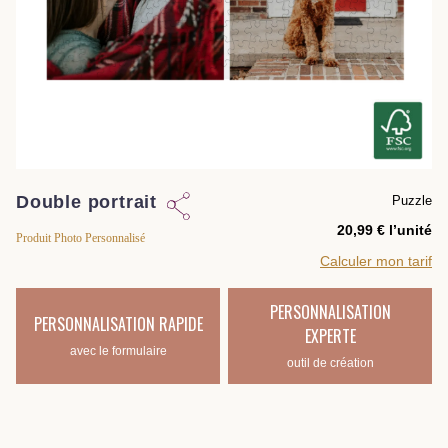
Double portrait
Puzzle
l’unité
Produit Photo Personnalisé
Calculer mon tarif
PERSONNALISATION
PERSONNALISATION RAPIDE
EXPERTE
avec le formulaire
outil de création