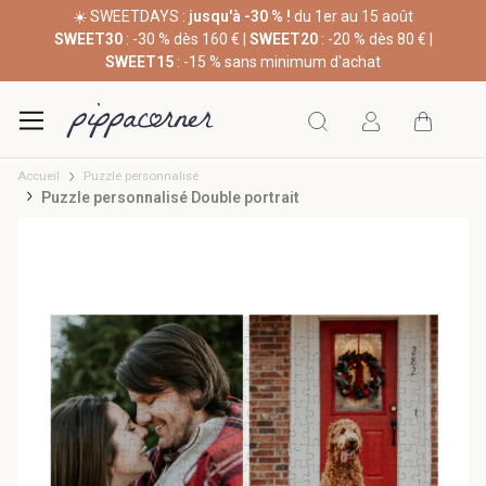
☀️ SWEETDAYS :
jusqu'à -30 % !
du 1er au 15 août
SWEET30
: -30 % dès 160 € |
SWEET20
: -20 % dès 80 € |
SWEET15
: -15 % sans minimum d'achat
Accueil
Puzzle personnalisé
Puzzle personnalisé Double portrait