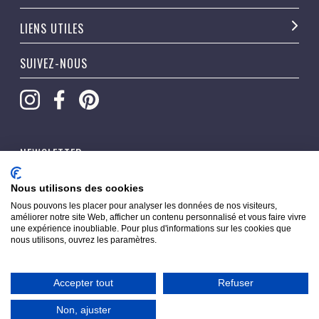
LIENS UTILES
SUIVEZ-NOUS
NEWSLETTER
OK
Nous utilisons des cookies
Nous pouvons les placer pour analyser les données de nos visiteurs,
améliorer notre site Web, afficher un contenu personnalisé et vous faire vivre
une expérience inoubliable. Pour plus d'informations sur les cookies que
nous utilisons, ouvrez les paramètres.
Accepter tout
Refuser
Copyright © 2026 Pippacorner. Tous droits réservés.
Non, ajuster