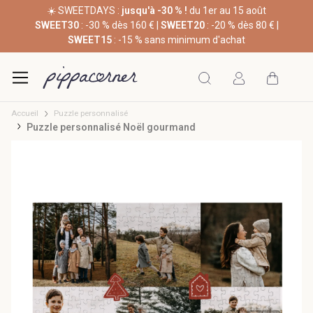
☀️ SWEETDAYS :
jusqu'à -30 % !
du 1er au 15 août
SWEET30
: -30 % dès 160 € |
SWEET20
: -20 % dès 80 € |
SWEET15
: -15 % sans minimum d'achat
Accueil
Puzzle personnalisé
Puzzle personnalisé Noël gourmand