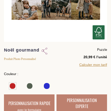
Noël gourmand
Puzzle
l’unité
Produit Photo Personnalisé
Calculer mon tarif
Couleur :
PERSONNALISATION
PERSONNALISATION RAPIDE
EXPERTE
avec le formulaire