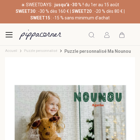
☀️ SWEETDAYS :
jusqu'à -30 % !
du 1er au 15 août
SWEET30
: -30 % dès 160 € |
SWEET20
: -20 % dès 80 € |
SWEET15
: -15 % sans minimum d'achat
Accueil
Puzzle personnalisé
Puzzle personnalisé Ma Nounou