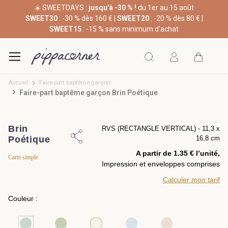
☀️ SWEETDAYS :
jusqu'à -30 % !
du 1er au 15 août
SWEET30
: -30 % dès 160 € |
SWEET20
: -20 % dès 80 € |
SWEET15
: -15 % sans minimum d'achat
Accueil
Faire-part baptême garçon
Faire-part baptême garçon Brin Poétique
Brin
RVS (RECTANGLE VERTICAL) - 11,3 x
Poétique
16,8 cm
A partir de 1.35 € l’unité,
Carte simple
Impression et enveloppes comprises
Calculer mon tarif
Couleur :