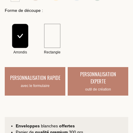
Forme de découpe :
Arrondis
Rectangle
PERSONNALISATION
PERSONNALISATION RAPIDE
EXPERTE
avec le formulaire
outil de création
Enveloppes
blanches
offertes
Papier de
qualité premium
300 grs